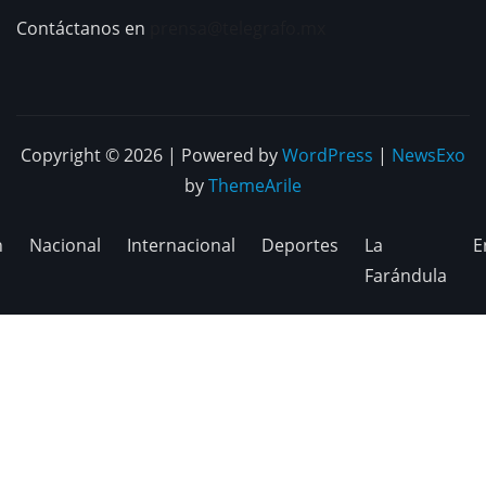
Contáctanos en
prensa@telegrafo.mx
Copyright © 2026 | Powered by
WordPress
|
NewsExo
by
ThemeArile
n
Nacional
Internacional
Deportes
La
E
Farándula