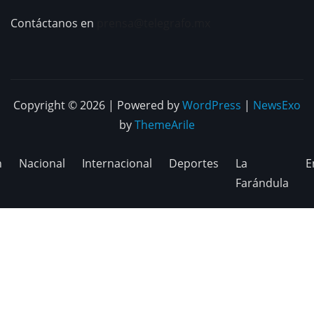
Contáctanos en
prensa@telegrafo.mx
Copyright © 2026 | Powered by
WordPress
|
NewsExo
by
ThemeArile
n
Nacional
Internacional
Deportes
La
E
Farándula