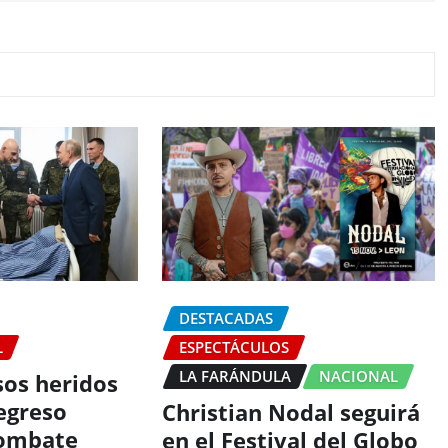
DESTACADAS
L
ESPECTÁCULOS
LA FARÁNDULA
NACIONAL
sos heridos
egreso
Christian Nodal seguirá
combate
en el Festival del Globo