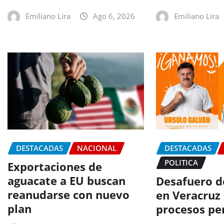
Emiliano Lira
Ago 6, 2026
Emiliano Lira
DESTACADAS
NACIONAL
DESTACADAS
POLITICA
Exportaciones de
aguacate a EU buscan
Desafuero d
reanudarse con nuevo
en Veracruz
plan
procesos pe