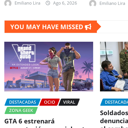
Emiliano Lira
Ago 6, 2026
Emiliano Lira
YOU MAY HAVE MISSED
DESTACADAS
OCIO
VIRAL
DESTACAD
ZONA GEEK
Soldados
denuncia
GTA 6 estrenará