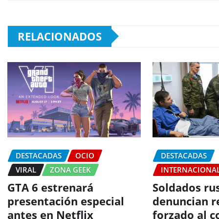
RELACIONADOS
DESTACADAS
OCIO
DESTACADAS
VIRAL
ZONA GEEK
INTERNACIONA
GTA 6 estrenará
Soldados ru
presentación especial
denuncian r
antes en Netflix
forzado al 