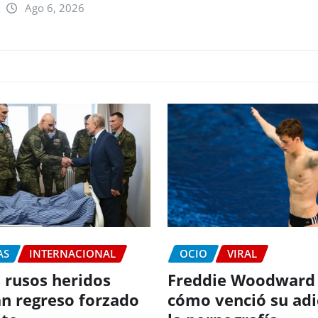
Ago 6, 2026
AS
INTERNACIONAL
OCIO
VIRAL
 rusos heridos
Freddie Woodward
n regreso forzado
cómo venció su adi