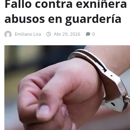
Fallo contra exniñera 
abusos en guardería
Emiliano Lira
Abr 29, 2026
0