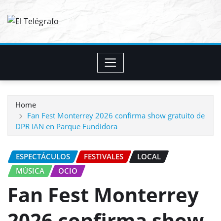
Skip
to
content
Home
Fan Fest Monterrey 2026 confirma show gratuito de
DPR IAN en Parque Fundidora
ESPECTÁCULOS
FESTIVALES
LOCAL
MÚSICA
OCIO
Fan Fest Monterrey
2026 confirma show