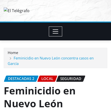
Skip
to
content
Home
Feminicidio en Nuevo León concentra casos en
García
DESTACADAS 2
LOCAL
SEGURIDAD
Feminicidio en
Nuevo León