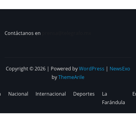
Contáctanos en
prensa@telegrafo.mx
Copyright © 2026 | Powered by
WordPress
|
NewsExo
by
ThemeArile
n
Nacional
Internacional
Deportes
La
E
Farándula