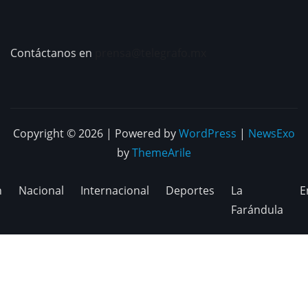
Contáctanos en
prensa@telegrafo.mx
Copyright © 2026 | Powered by
WordPress
|
NewsExo
by
ThemeArile
n
Nacional
Internacional
Deportes
La
E
Farándula