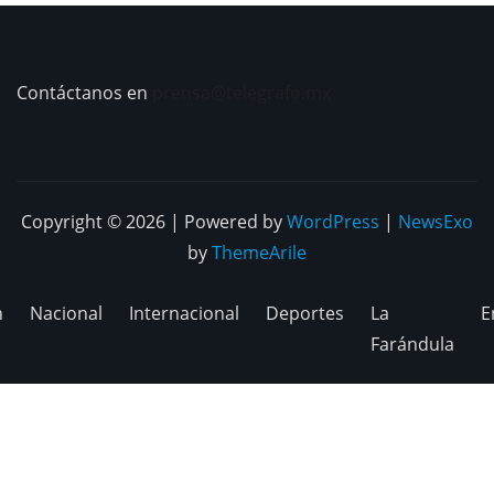
Contáctanos en
prensa@telegrafo.mx
Copyright © 2026 | Powered by
WordPress
|
NewsExo
by
ThemeArile
n
Nacional
Internacional
Deportes
La
E
Farándula