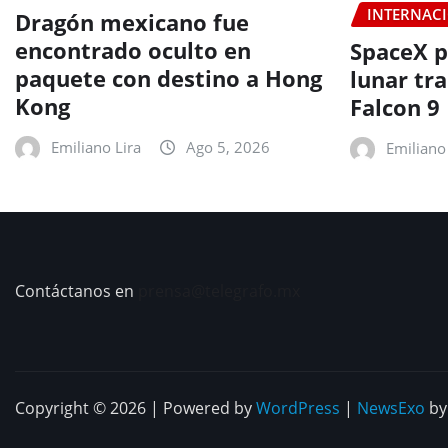
INTERNAC
Dragón mexicano fue
encontrado oculto en
SpaceX p
paquete con destino a Hong
lunar tr
Kong
Falcon 9
Emiliano Lira
Ago 5, 2026
Emiliano 
Contáctanos en
prensa@telegrafo.mx
Copyright © 2026 | Powered by
WordPress
|
NewsExo
b