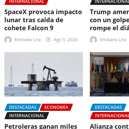
INTERNACIONAL
INTERNACIONA
SpaceX provoca impacto
Trump amen
lunar tras caída de
con un golpe
cohete Falcon 9
rompe el di
Emiliano Lira
Ago 5, 2026
Emiliano Lira
DESTACADAS
ECONOMÍA
DESTACADAS
INTERNACIONAL
INTERNACIONA
Petroleras ganan miles
Alianza cont