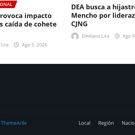
IONAL
DEA busca a hijastr
Mencho por lideraz
rovoca impacto
CJNG
as caída de cohete
Emiliano Lira
Ago 5
Lira
Ago 5, 2026
y
ThemeArile
Local
Región
Nacio