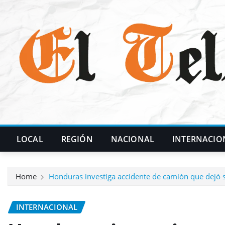
Skip
to
content
LOCAL
REGIÓN
NACIONAL
INTERNACIO
Home
Honduras investiga accidente de camión que dejó 
INTERNACIONAL