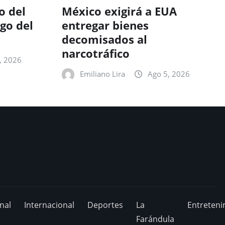
o del
México exigirá a EUA
go del
entregar bienes
decomisados al
narcotráfico
, 2026
Emiliano Lira
Ago 5, 2026
nal
Internacional
Deportes
La
Entreteni
Farándula