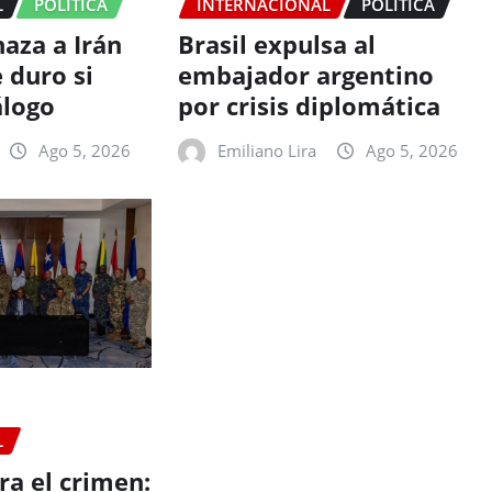
L
POLITICA
INTERNACIONAL
POLITICA
aza a Irán
Brasil expulsa al
 duro si
embajador argentino
álogo
por crisis diplomática
Ago 5, 2026
Emiliano Lira
Ago 5, 2026
L
ra el crimen: