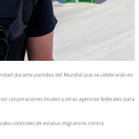
uridad durante partidos del Mundial que se celebrarán en
on corporaciones locales y otras agencias federales para
 cabo controles de estatus migratorio contra