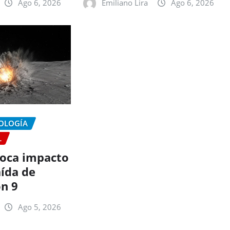
Ago 6, 2026
Emiliano Lira
Ago 6, 2026
NOLOGÍA
L
oca impacto
aída de
on 9
Ago 5, 2026