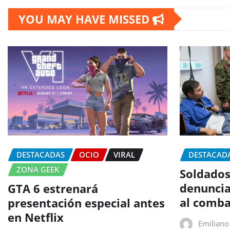
YOU MAY HAVE MISSED
DESTACADAS
OCIO
VIRAL
DESTACAD
ZONA GEEK
Soldados
denuncia
GTA 6 estrenará
al comba
presentación especial antes
en Netflix
Emiliano 