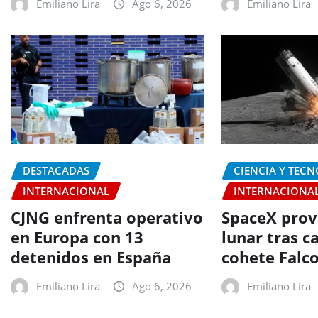
Emiliano Lira
Ago 6, 2026
Emiliano Lira
DESTACADAS
CIENCIA Y TEC
INTERNACIONAL
INTERNACIONA
CJNG enfrenta operativo
SpaceX prov
en Europa con 13
lunar tras c
detenidos en España
cohete Falc
Emiliano Lira
Ago 6, 2026
Emiliano Lira