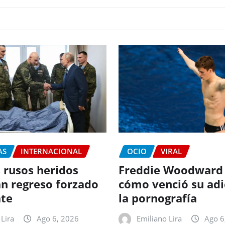
AS
INTERNACIONAL
OCIO
VIRAL
 rusos heridos
Freddie Woodward
n regreso forzado
cómo venció su adi
te
la pornografía
Lira
Ago 6, 2026
Emiliano Lira
Ago 6