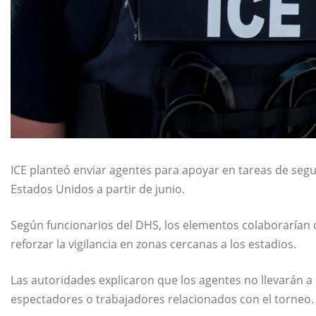
ICE planteó enviar agentes para apoyar en tareas de seg
Estados Unidos a partir de junio.
Según funcionarios del DHS, los elementos colaborarían c
reforzar la vigilancia en zonas cercanas a los estadios.
Las autoridades explicaron que los agentes no llevarán a
espectadores o trabajadores relacionados con el torneo.