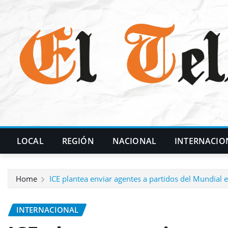
Skip
to
content
LOCAL
REGIÓN
NACIONAL
INTERNACIO
Home
ICE plantea enviar agentes a partidos del Mundial 
INTERNACIONAL