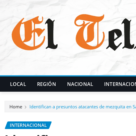
Skip
to
content
LOCAL
REGIÓN
NACIONAL
INTERNACIO
Home
Identifican a presuntos atacantes de mezquita en 
INTERNACIONAL