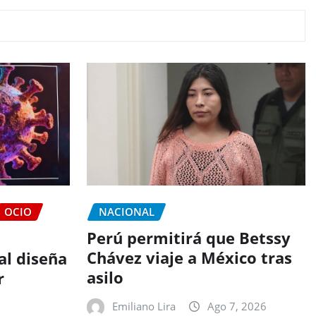
OCIO
NACIONAL
Perú permitirá que Betssy
Chávez viaje a México tras
ial diseña
asilo
r
Emiliano Lira
Ago 7, 2026