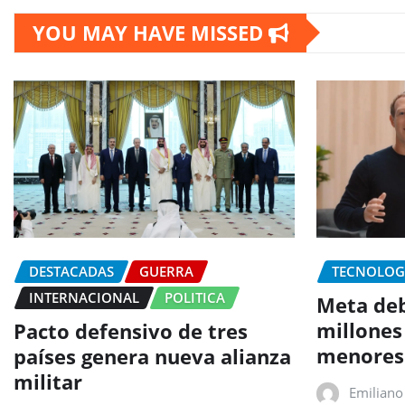
YOU MAY HAVE MISSED
DESTACADAS
GUERRA
TECNOLOG
INTERNACIONAL
POLITICA
Meta deb
millones
Pacto defensivo de tres
menores
países genera nueva alianza
militar
Emiliano 