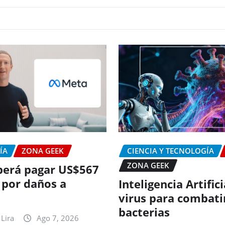
ÍA
ZONA GEEK
CIENCIA Y TECNOLOGÍA
ZONA GEEK
erá pagar US$567
 por daños a
Inteligencia Artific
virus para combati
bacterias
Lira
Ago 7, 2026