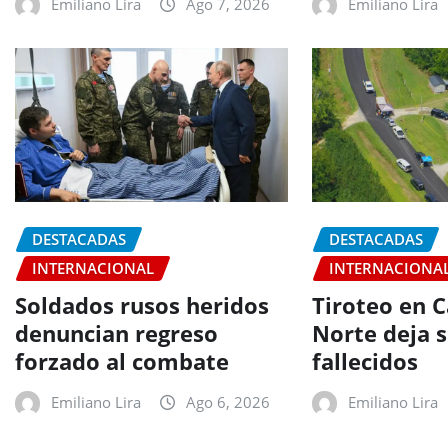
Emiliano Lira
Ago 7, 2026
Emiliano Lira
DESTACADAS
DESTACADAS
INTERNACIONAL
INTERNACIONA
Soldados rusos heridos
Tiroteo en C
denuncian regreso
Norte deja s
forzado al combate
fallecidos
Emiliano Lira
Ago 6, 2026
Emiliano Lira