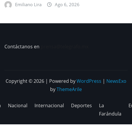
Emiliano Lira
Ago 6, 2026
Contáctanos en
prensa@telegrafo.mx
Copyright © 2026 | Powered by
WordPress
|
NewsExo
by
ThemeArile
n
Nacional
Internacional
Deportes
La
E
Farándula