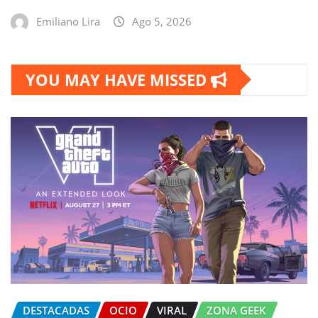
Emiliano Lira
Ago 5, 2026
YOU MAY HAVE MISSED
DESTACADAS
OCIO
VIRAL
ZONA GEEK