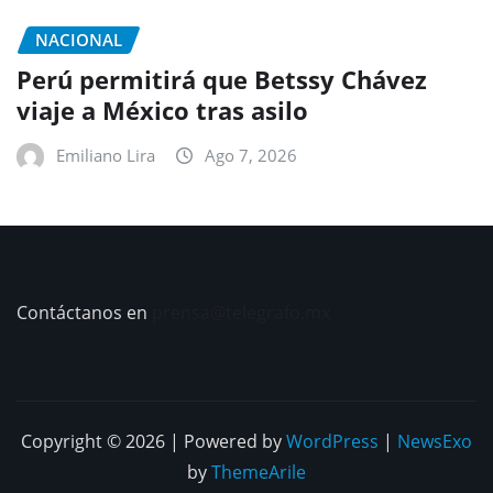
NACIONAL
Perú permitirá que Betssy Chávez
viaje a México tras asilo
Emiliano Lira
Ago 7, 2026
Contáctanos en
prensa@telegrafo.mx
Copyright © 2026 | Powered by
WordPress
|
NewsExo
by
ThemeArile