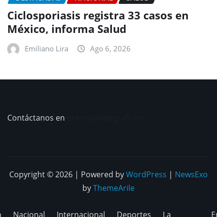
Ciclosporiasis registra 33 casos en
México, informa Salud
Emiliano Lira
Ago 6, 2026
Contáctanos en
prensa@telegrafo.mx
Copyright © 2026 | Powered by
WordPress
|
NewsExo
by
ThemeArile
n
Nacional
Internacional
Deportes
La
E