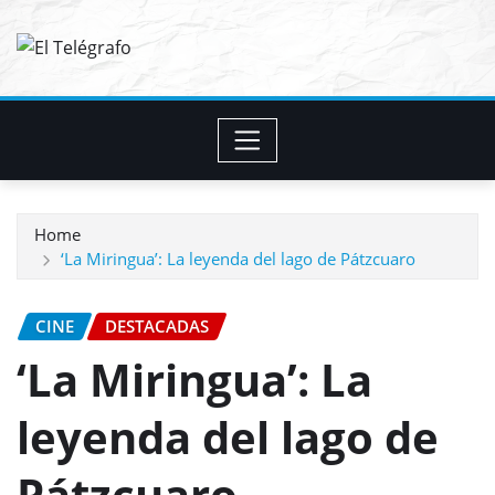
Skip
to
content
Home
‘La Miringua’: La leyenda del lago de Pátzcuaro
CINE
DESTACADAS
‘La Miringua’: La
leyenda del lago de
Pátzcuaro