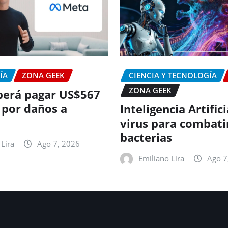
ÍA
ZONA GEEK
CIENCIA Y TECNOLOGÍA
ZONA GEEK
erá pagar US$567
 por daños a
Inteligencia Artific
virus para combati
bacterias
Lira
Ago 7, 2026
Emiliano Lira
Ago 7