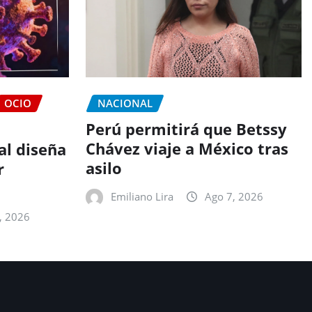
OCIO
NACIONAL
Perú permitirá que Betssy
Chávez viaje a México tras
ial diseña
asilo
r
Emiliano Lira
Ago 7, 2026
, 2026