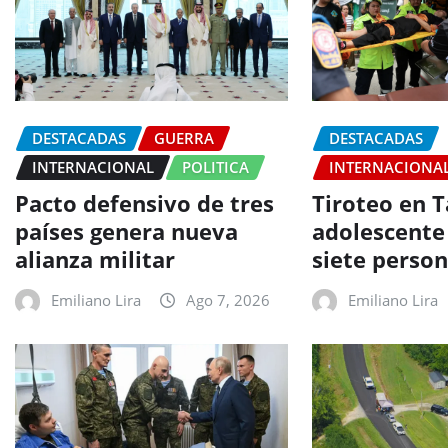
DESTACADAS
GUERRA
DESTACADAS
INTERNACIONAL
POLITICA
INTERNACIONA
Pacto defensivo de tres
Tiroteo en T
países genera nueva
adolescente
alianza militar
siete perso
Emiliano Lira
Ago 7, 2026
Emiliano Lira