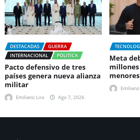
DESTACADAS
GUERRA
TECNOLOG
INTERNACIONAL
POLITICA
Meta deb
millones
Pacto defensivo de tres
menores
países genera nueva alianza
militar
Emiliano 
Emiliano Lira
Ago 7, 2026