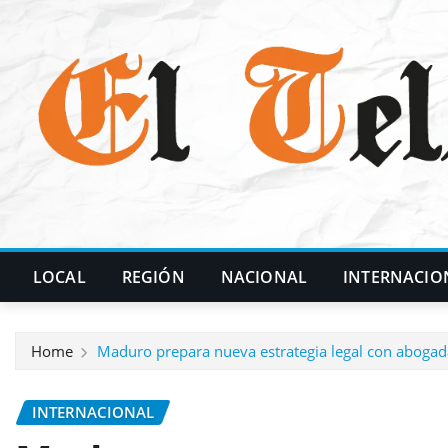
Skip
to
content
LOCAL
REGIÓN
NACIONAL
INTERNACIO
Home
Maduro prepara nueva estrategia legal con abogad
INTERNACIONAL