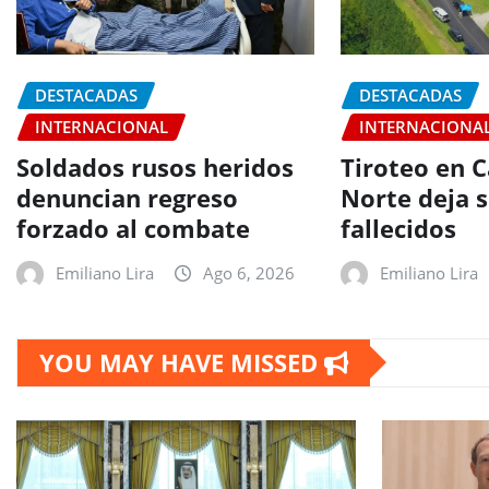
DESTACADAS
DESTACADAS
INTERNACIONAL
INTERNACIONA
Soldados rusos heridos
Tiroteo en C
denuncian regreso
Norte deja s
forzado al combate
fallecidos
Emiliano Lira
Ago 6, 2026
Emiliano Lira
YOU MAY HAVE MISSED