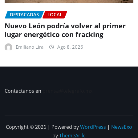
DESTACADAS
LOCAL
Nuevo León podría volver al primer
lugar energético con fracking
Emiliano Lira
Ago 8, 2026
Contáctanos en
prensa@telegrafo.mx
Copyright © 2026 | Powered by
WordPress
|
NewsExo
by
ThemeArile