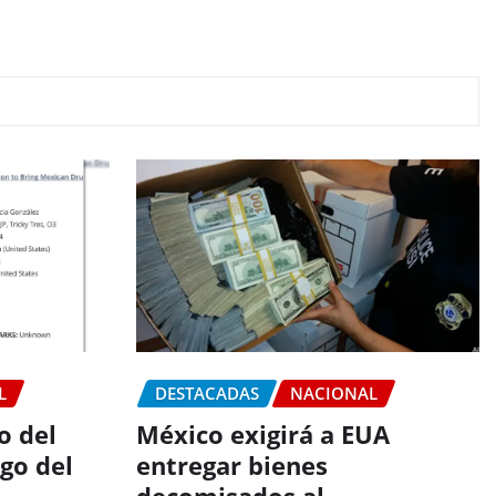
L
DESTACADAS
NACIONAL
o del
México exigirá a EUA
go del
entregar bienes
decomisados al