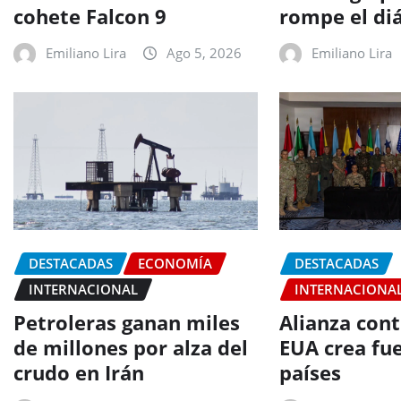
cohete Falcon 9
rompe el di
Emiliano Lira
Ago 5, 2026
Emiliano Lira
DESTACADAS
ECONOMÍA
DESTACADAS
INTERNACIONAL
INTERNACIONA
Petroleras ganan miles
Alianza cont
de millones por alza del
EUA crea fu
crudo en Irán
países