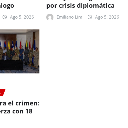
álogo
por crisis diplomática
Ago 5, 2026
Emiliano Lira
Ago 5, 2026
L
ra el crimen:
erza con 18