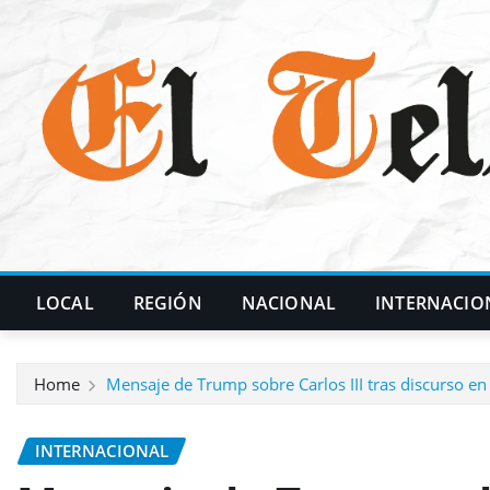
Skip
to
content
LOCAL
REGIÓN
NACIONAL
INTERNACIO
Home
Mensaje de Trump sobre Carlos III tras discurso e
INTERNACIONAL