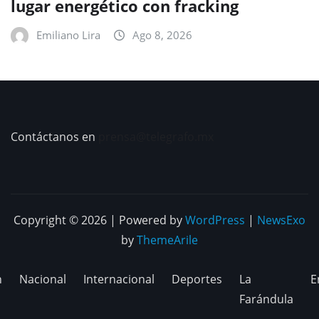
lugar energético con fracking
Emiliano Lira
Ago 8, 2026
Contáctanos en
prensa@telegrafo.mx
Copyright © 2026 | Powered by
WordPress
|
NewsExo
by
ThemeArile
n
Nacional
Internacional
Deportes
La
E
Farándula