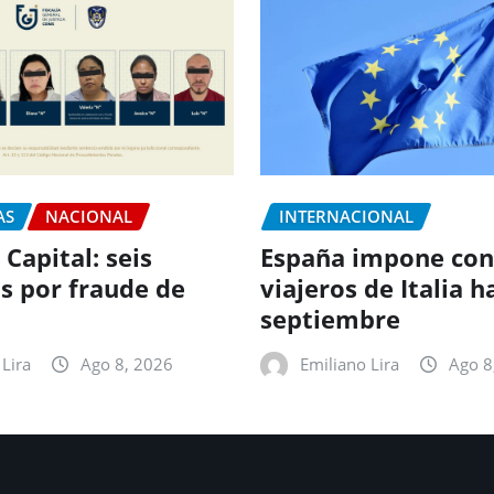
AS
NACIONAL
INTERNACIONAL
 Capital: seis
España impone con
s por fraude de
viajeros de Italia h
septiembre
Lira
Ago 8, 2026
Emiliano Lira
Ago 8