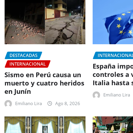
DESTACADAS
INTERNACIONA
INTERNACIONAL
España imp
controles a 
Sismo en Perú causa un
Italia hasta
muerto y cuatro heridos
en Junín
Emiliano Lira
Emiliano Lira
Ago 8, 2026