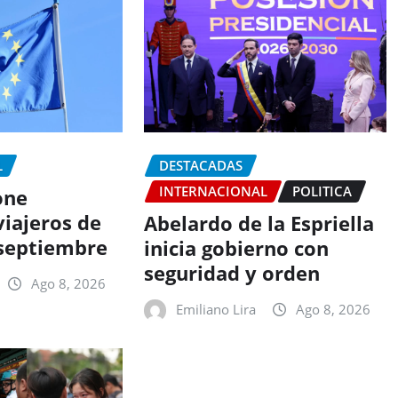
L
DESTACADAS
INTERNACIONAL
POLITICA
one
viajeros de
Abelardo de la Espriella
 septiembre
inicia gobierno con
seguridad y orden
Ago 8, 2026
Emiliano Lira
Ago 8, 2026