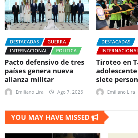
DESTACADAS
GUERRA
DESTACADAS
INTERNACIONAL
POLITICA
INTERNACIONA
Pacto defensivo de tres
Tiroteo en T
países genera nueva
adolescente
alianza militar
siete perso
Emiliano Lira
Ago 7, 2026
Emiliano Lira
YOU MAY HAVE MISSED