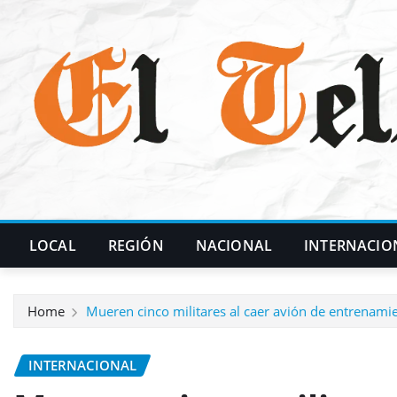
Skip
to
content
LOCAL
REGIÓN
NACIONAL
INTERNACIO
Home
Mueren cinco militares al caer avión de entrenamie
INTERNACIONAL