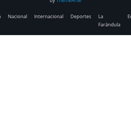
by
ThemeArile
n
Nacional
Internacional
Deportes
La
E
Farándula