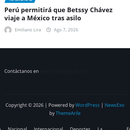
Perú permitirá que Betssy Chávez
viaje a México tras asilo
Emiliano Lira
Ago 7, 2026
Contáctanos en
prensa@telegrafo.mx
Copyright © 2026 | Powered by
WordPress
|
NewsExo
by
ThemeArile
n
Nacional
Internacional
Deportes
La
E