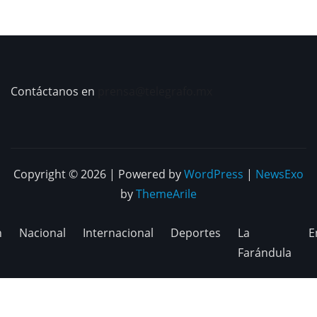
Contáctanos en
prensa@telegrafo.mx
Copyright © 2026 | Powered by
WordPress
|
NewsExo
by
ThemeArile
n
Nacional
Internacional
Deportes
La
E
Farándula