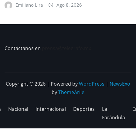
Emiliano Lira
Ago 8, 2026
Contáctanos en
prensa@telegrafo.mx
Copyright © 2026 | Powered by
WordPress
|
NewsExo
by
ThemeArile
n
Nacional
Internacional
Deportes
La
E
Farándula