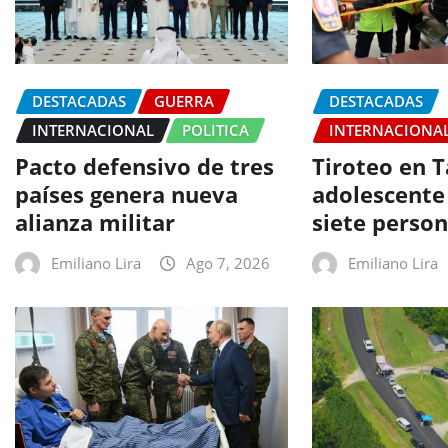
DESTACADAS
GUERRA
DESTACADAS
INTERNACIONAL
POLITICA
INTERNACIONA
Pacto defensivo de tres
Tiroteo en T
países genera nueva
adolescente
alianza militar
siete perso
Emiliano Lira
Ago 7, 2026
Emiliano Lira