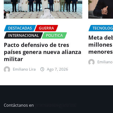
DESTACADAS
GUERRA
TECNOLOG
INTERNACIONAL
POLITICA
Meta deb
millones
Pacto defensivo de tres
menores
países genera nueva alianza
militar
Emiliano 
Emiliano Lira
Ago 7, 2026
Contáctanos en
prensa@telegrafo.mx