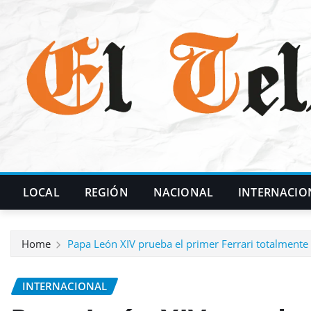
Skip
to
content
LOCAL
REGIÓN
NACIONAL
INTERNACIO
Home
Papa León XIV prueba el primer Ferrari totalmente 
INTERNACIONAL