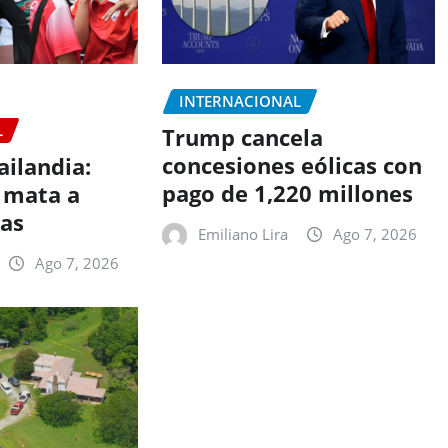
INTERNACIONAL
L
Trump cancela
concesiones eólicas con
ailandia:
pago de 1,220 millones
 mata a
nas
Emiliano Lira
Ago 7, 2026
Ago 7, 2026