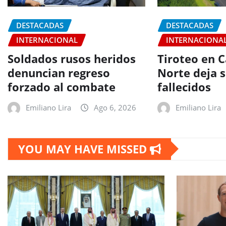
DESTACADAS
DESTACADAS
INTERNACIONAL
INTERNACIONA
Soldados rusos heridos
Tiroteo en C
denuncian regreso
Norte deja s
forzado al combate
fallecidos
Emiliano Lira
Ago 6, 2026
Emiliano Lira
YOU MAY HAVE MISSED