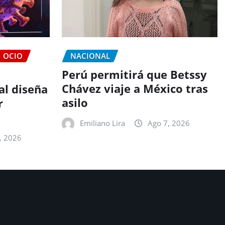
OCIO
NACIONAL
Perú permitirá que Betssy
Chávez viaje a México tras
ial diseña
asilo
r
Emiliano Lira
Ago 7, 2026
, 2026