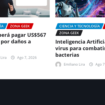
ÍA
ZONA GEEK
CIENCIA Y TECNOLOGÍA
ZONA GEEK
erá pagar US$567
 por daños a
Inteligencia Artific
virus para combati
bacterias
Lira
Ago 7, 2026
Emiliano Lira
Ago 7