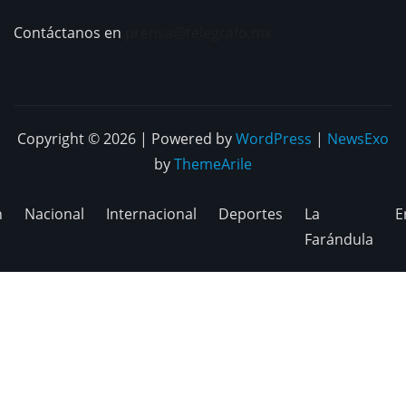
Contáctanos en
prensa@telegrafo.mx
Copyright © 2026 | Powered by
WordPress
|
NewsExo
by
ThemeArile
n
Nacional
Internacional
Deportes
La
E
Farándula