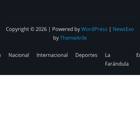
Copyright © 2026 | Powered by
WordPress
|
NewsExo
by
ThemeArile
n
Nacional
Internacional
Deportes
La
E
Farándula