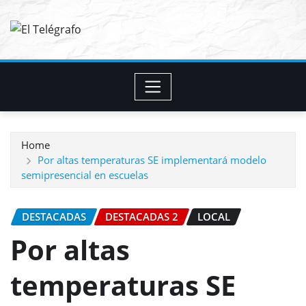
Skip
to
content
Home
Por altas temperaturas SE implementará modelo
semipresencial en escuelas
DESTACADAS
DESTACADAS 2
LOCAL
Por altas
temperaturas SE