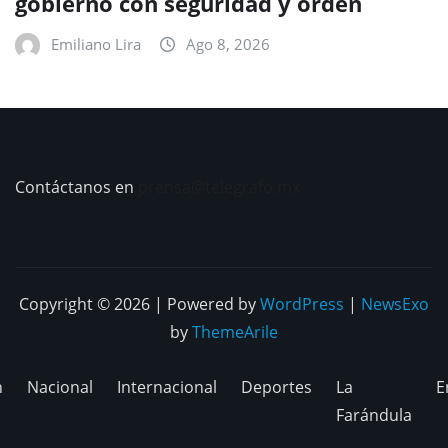
gobierno con seguridad y orden
Emiliano Lira
Ago 8, 2026
Contáctanos en
prensa@telegrafo.mx
Copyright © 2026 | Powered by
WordPress
|
NewsExo
by
ThemeArile
n
Nacional
Internacional
Deportes
La
E
Farándula