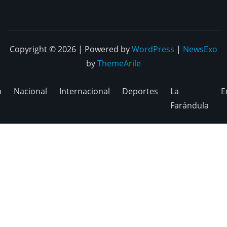
Copyright © 2026 | Powered by
WordPress
|
NewsExo
by
ThemeArile
n
Nacional
Internacional
Deportes
La
E
Farándula