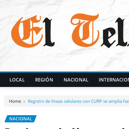
Skip
to
content
LOCAL
REGIÓN
NACIONAL
INTERNACIO
Home
Registro de líneas celulares con CURP se amplía ha
NACIONAL