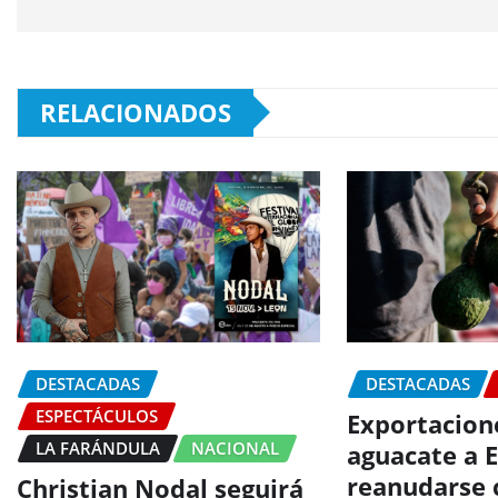
RELACIONADOS
DESTACADAS
DESTACADAS
ESPECTÁCULOS
Exportacion
LA FARÁNDULA
NACIONAL
aguacate a 
reanudarse 
Christian Nodal seguirá