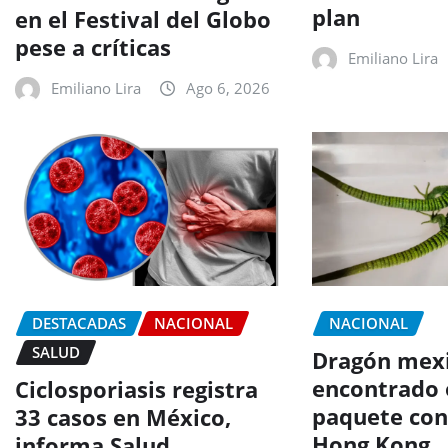
plan
en el Festival del Globo
pese a críticas
Emiliano Lira
Emiliano Lira
Ago 6, 2026
DESTACADAS
NACIONAL
NACIONAL
SALUD
Dragón mexi
encontrado 
Ciclosporiasis registra
paquete con
33 casos en México,
Hong Kong
informa Salud