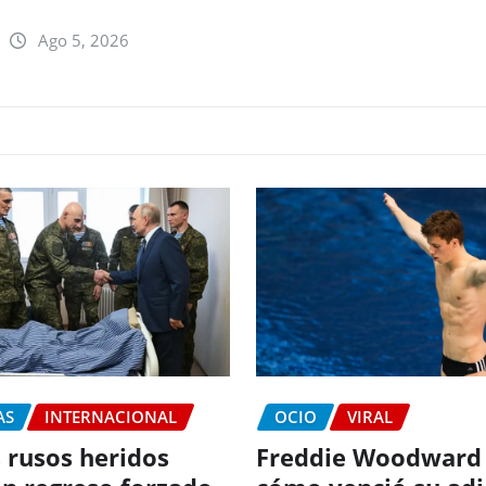
Ago 5, 2026
AS
INTERNACIONAL
OCIO
VIRAL
 rusos heridos
Freddie Woodward