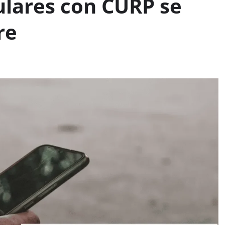
lulares con CURP se
re