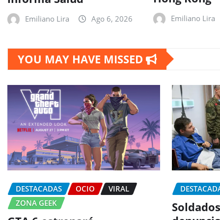
Emiliano Lira
Emiliano Lira
Ago 6, 2026
YOU MAY HAVE MISSED
DESTACADAS
OCIO
VIRAL
DESTACAD
ZONA GEEK
Soldados