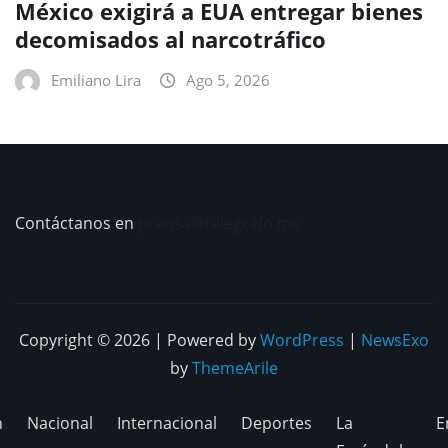
México exigirá a EUA entregar bienes
decomisados al narcotráfico
Emiliano Lira
Ago 5, 2026
Contáctanos en
prensa@telegrafo.mx
Copyright © 2026 | Powered by
WordPress
|
NewsExo
by
ThemeArile
n
Nacional
Internacional
Deportes
La
E