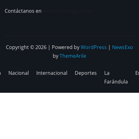
Contáctanos en
prensa@telegrafo.mx
Copyright © 2026 | Powered by
WordPress
|
NewsExo
by
ThemeArile
n
Nacional
Internacional
Deportes
La
E
Farándula