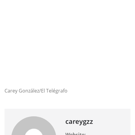
Carey González/El Telégrafo
careygzz
Website: