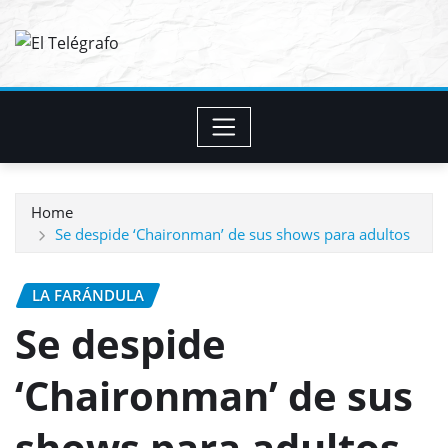
Skip
to
content
Home
Se despide ‘Chaironman’ de sus shows para adultos
LA FARÁNDULA
Se despide
‘Chaironman’ de sus
shows para adultos