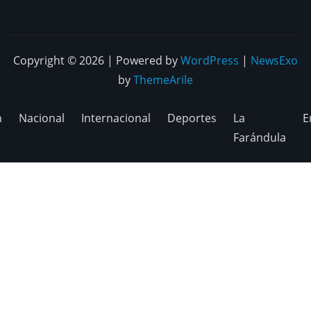
Copyright © 2026 | Powered by
WordPress
|
NewsExo
by
ThemeArile
n
Nacional
Internacional
Deportes
La
E
Farándula