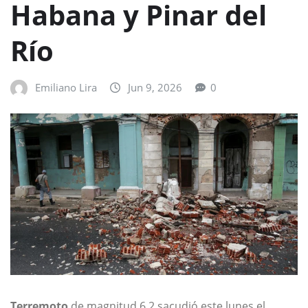
Habana y Pinar del
Río
Emiliano Lira
Jun 9, 2026
0
Terremoto
de magnitud 6.2 sacudió este lunes el