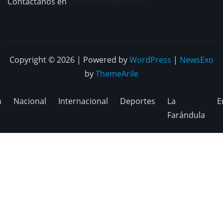
Contáctanos en
prensa@telegrafo.mx
Copyright © 2026 | Powered by
WordPress
|
NewsExo
by
ThemeArile
n
Nacional
Internacional
Deportes
La
E
Farándula