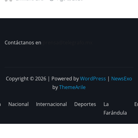
Contáctanos en
prensa@telegrafo.mx
Copyright © 2026 | Powered by
WordPress
|
NewsExo
by
ThemeArile
n
Nacional
Internacional
Deportes
La
E
Farándula