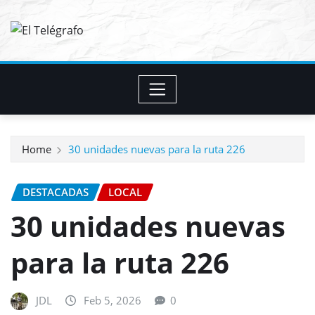
Skip
to
content
Home
30 unidades nuevas para la ruta 226
DESTACADAS
LOCAL
30 unidades nuevas
para la ruta 226
JDL
Feb 5, 2026
0