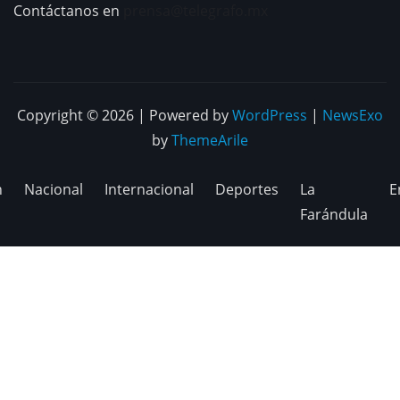
Contáctanos en
prensa@telegrafo.mx
Copyright © 2026 | Powered by
WordPress
|
NewsExo
by
ThemeArile
n
Nacional
Internacional
Deportes
La
E
Farándula