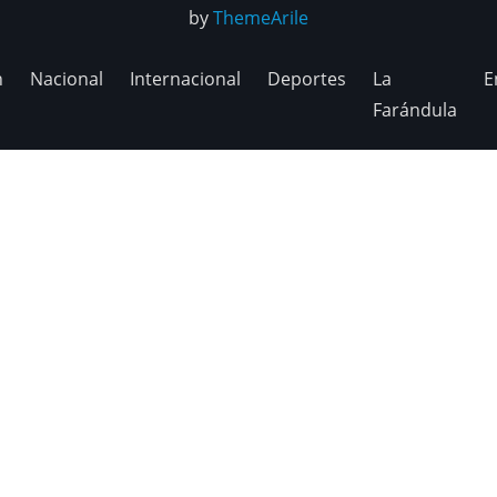
by
ThemeArile
n
Nacional
Internacional
Deportes
La
E
Farándula