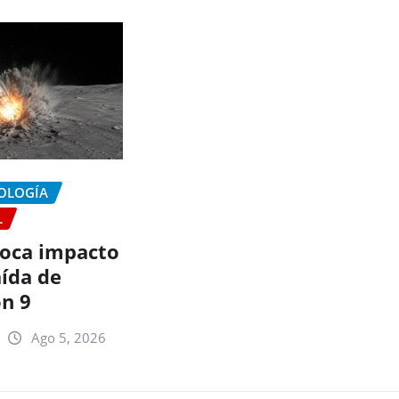
NOLOGÍA
L
oca impacto
aída de
on 9
Ago 5, 2026