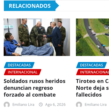
RELACIONADOS
DESTACADAS
DESTACADAS
INTERNACIONAL
INTERNACIONA
Soldados rusos heridos
Tiroteo en C
denuncian regreso
Norte deja s
forzado al combate
fallecidos
Emiliano Lira
Ago 6, 2026
Emiliano Lira