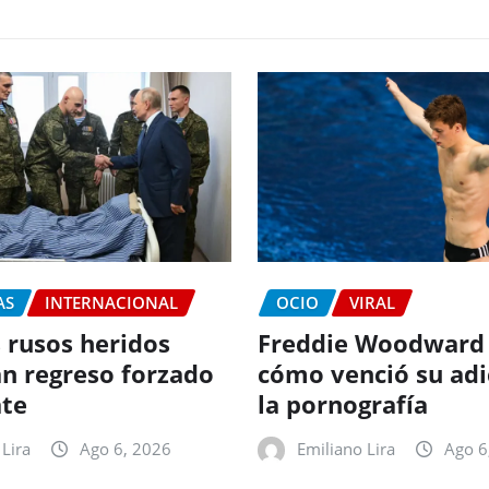
AS
INTERNACIONAL
OCIO
VIRAL
 rusos heridos
Freddie Woodward
n regreso forzado
cómo venció su adi
te
la pornografía
Lira
Ago 6, 2026
Emiliano Lira
Ago 6