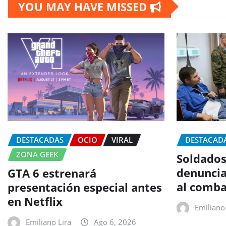
YOU MAY HAVE MISSED
DESTACADAS
OCIO
VIRAL
DESTACAD
ZONA GEEK
Soldados
denuncia
GTA 6 estrenará
al comba
presentación especial antes
en Netflix
Emiliano 
Emiliano Lira
Ago 6, 2026