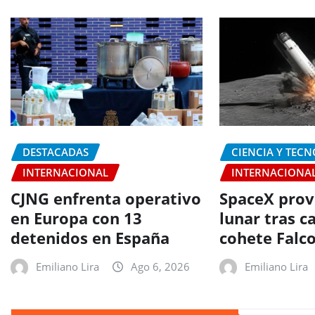
DESTACADAS
CIENCIA Y TEC
INTERNACIONAL
INTERNACIONA
CJNG enfrenta operativo
SpaceX prov
en Europa con 13
lunar tras c
detenidos en España
cohete Falc
Emiliano Lira
Ago 6, 2026
Emiliano Lira