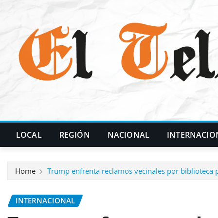
Skip
to
content
LOCAL
REGIÓN
NACIONAL
INTERNACIO
Home
Trump enfrenta reclamos vecinales por biblioteca p
INTERNACIONAL