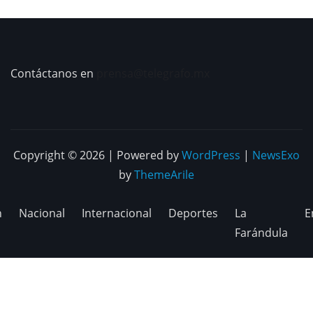
Contáctanos en
prensa@telegrafo.mx
Copyright © 2026 | Powered by
WordPress
|
NewsExo
by
ThemeArile
n
Nacional
Internacional
Deportes
La
E
Farándula