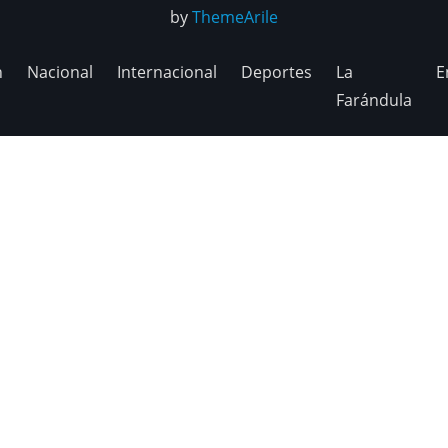
by
ThemeArile
n
Nacional
Internacional
Deportes
La
E
Farándula