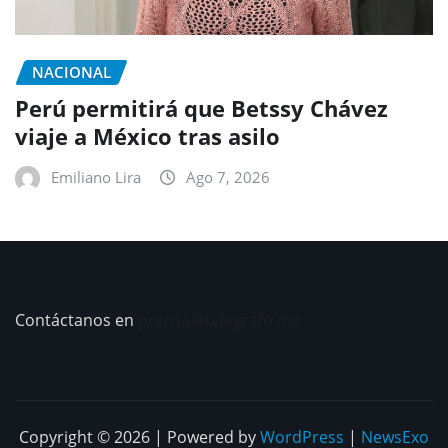
NACIONAL
Perú permitirá que Betssy Chávez
viaje a México tras asilo
Emiliano Lira
Ago 7, 2026
Contáctanos en
prensa@telegrafo.mx
Copyright © 2026 | Powered by
WordPress
|
NewsExo