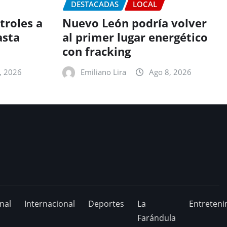
DESTACADAS
LOCAL
troles a
Nuevo León podría volver
asta
al primer lugar energético
con fracking
, 2026
Emiliano Lira
Ago 8, 2026
nal
Internacional
Deportes
La
Entreteni
Farándula