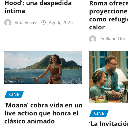
Hood’: una despedida
Roma ofrec
íntima
proyecciones
como refugi
Rubi Rosas
Ago 6, 2026
calor
Emiliano Lira
CINE
‘Moana’ cobra vida en un
live action que honra el
CINE
clásico animado
‘La Invitació