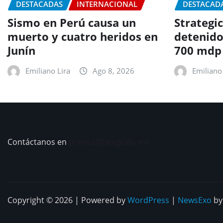
DESTACADAS
INTERNACIONAL
DESTACAD
Sismo en Perú causa un
Strategic
muerto y cuatro heridos en
detenido
Junín
700 mdp
Emiliano Lira
Ago 8, 2026
Emiliano 
Contáctanos en
prensa@telegrafo.mx
Copyright © 2026 | Powered by
WordPress
|
NewsExo
b