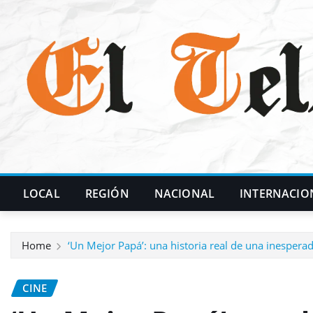
Skip
to
content
LOCAL
REGIÓN
NACIONAL
INTERNACIO
Home
‘Un Mejor Papá’: una historia real de una inespera
CINE