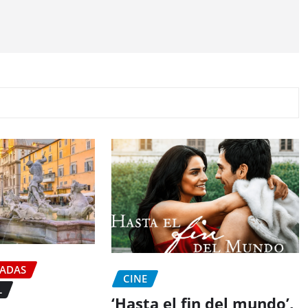
CADAS
CINE
L
‘Hasta el fin del mundo’,