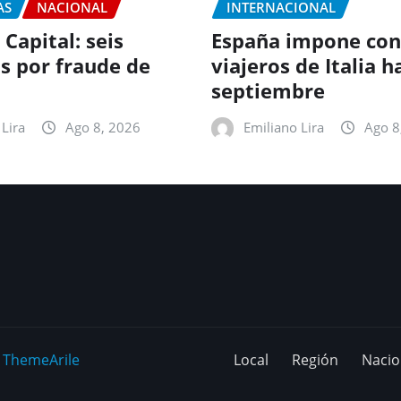
AS
NACIONAL
INTERNACIONAL
 Capital: seis
España impone con
s por fraude de
viajeros de Italia h
septiembre
Lira
Ago 8, 2026
Emiliano Lira
Ago 8
y
ThemeArile
Local
Región
Nacio