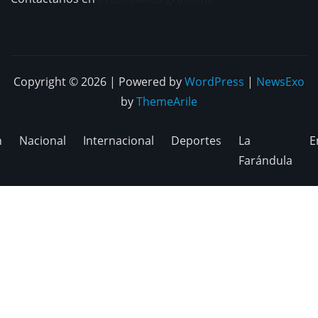
Copyright © 2026 | Powered by
WordPress
|
NewsExo
by
ThemeArile
n
Nacional
Internacional
Deportes
La
E
Farándula