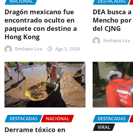
NACIONAL
DESTACADAS
Dragón mexicano fue
DEA busca a 
encontrado oculto en
Mencho por 
paquete con destino a
del CJNG
Hong Kong
Emiliano Lira
Emiliano Lira
Ago 5, 2026
DESTACADAS
NACIONAL
DESTACADAS
VIRAL
Derrame tóxico en