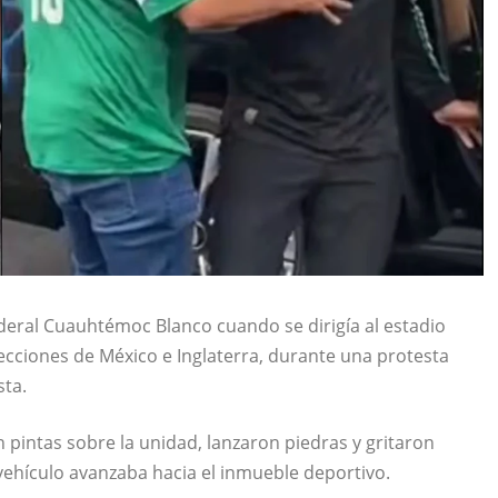
ederal Cuauhtémoc Blanco cuando se dirigía al estadio
lecciones de México e Inglaterra, durante una protesta
sta.
 pintas sobre la unidad, lanzaron piedras y gritaron
 vehículo avanzaba hacia el inmueble deportivo.