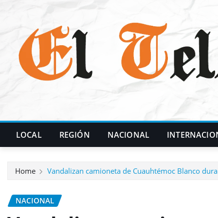
Skip
to
content
LOCAL
REGIÓN
NACIONAL
INTERNACIO
Home
Vandalizan camioneta de Cuauhtémoc Blanco durant
NACIONAL