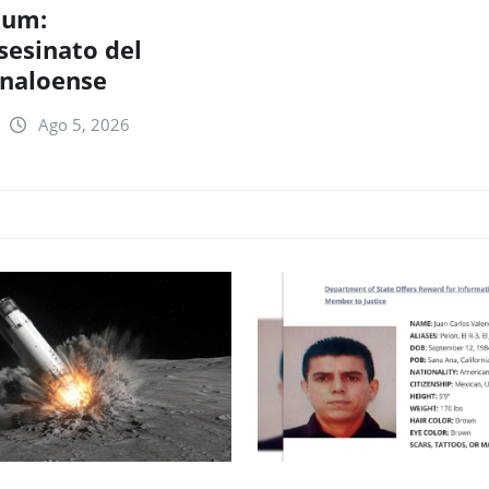
lum:
sesinato del
inaloense
Ago 5, 2026