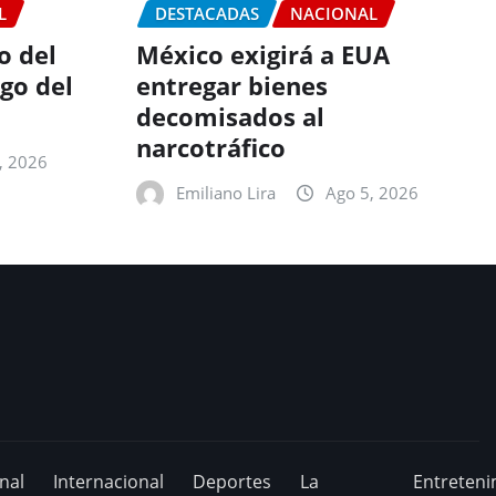
L
DESTACADAS
NACIONAL
o del
México exigirá a EUA
go del
entregar bienes
decomisados al
narcotráfico
, 2026
Emiliano Lira
Ago 5, 2026
nal
Internacional
Deportes
La
Entreteni