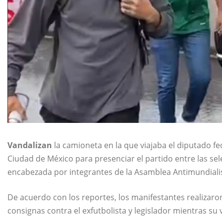
Vandalizan
la camioneta en la que viajaba el diputado f
Ciudad de México para presenciar el partido entre las se
encabezada por integrantes de la Asamblea Antimundiali
De acuerdo con los reportes, los manifestantes realizaron
consignas contra el exfutbolista y legislador mientras su