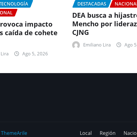
 TECNOLOGÍA
DESTACADAS
NACIONA
IONAL
DEA busca a hijastr
Mencho por lideraz
rovoca impacto
CJNG
as caída de cohete
Emiliano Lira
Ago 5
Lira
Ago 5, 2026
y
ThemeArile
Local
Región
Nacio