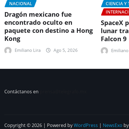
NACIONAL
CIENCIA Y
INTERNAC
Dragón mexicano fue
encontrado oculto en
SpaceX p
paquete con destino a Hong
lunar tr
Kong
Falcon 9
Emiliano Lira
Ago 5, 2026
Emiliano 
Contáctanos en
prensa@telegrafo.mx
Copyright © 2026 | Powered by
WordPress
|
NewsExo
b