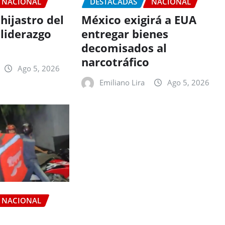
NACIONAL
DESTACADAS
NACIONAL
hijastro del
México exigirá a EUA
liderazgo
entregar bienes
decomisados al
narcotráfico
Ago 5, 2026
Emiliano Lira
Ago 5, 2026
NACIONAL