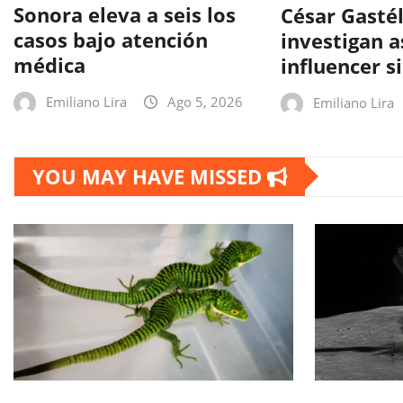
Sonora eleva a seis los
César Gasté
casos bajo atención
investigan a
médica
influencer s
Emiliano Lira
Ago 5, 2026
Emiliano Lira
YOU MAY HAVE MISSED