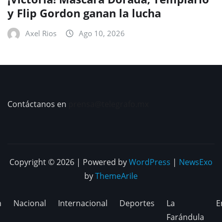
y Flip Gordon ganan la lucha
Axel Rios
Ago 10, 2026
Contáctanos en
prensa@telegrafo.mx
Copyright © 2026 | Powered by
WordPress
|
NewsExo
by
ThemeArile
n
Nacional
Internacional
Deportes
La
E
Farándula