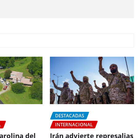
DESTACADAS
L
INTERNACIONAL
arolina del
Irán advierte represalias