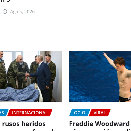
Ago 5, 2026
AS
INTERNACIONAL
OCIO
VIRAL
 rusos heridos
Freddie Woodward