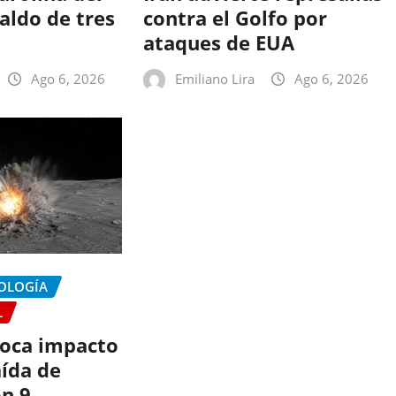
aldo de tres
contra el Golfo por
ataques de EUA
Ago 6, 2026
Emiliano Lira
Ago 6, 2026
NOLOGÍA
L
oca impacto
aída de
on 9