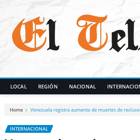
Skip
to
content
LOCAL
REGIÓN
NACIONAL
INTERNACIO
Home
Venezuela registra aumento de muertes de reclusos
INTERNACIONAL