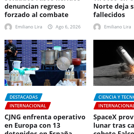
denuncian regreso
Norte deja s
forzado al combate
fallecidos
Emiliano Lira
Ago 6, 2026
Emiliano Lira
DESTACADAS
CIENCIA Y TEC
INTERNACIONAL
INTERNACIONA
CJNG enfrenta operativo
SpaceX prov
en Europa con 13
lunar tras c
detenidos en España
cohete Falc