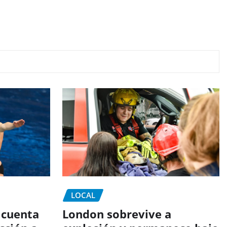
LOCAL
 cuenta
London sobrevive a