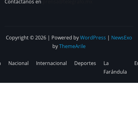
Contáctanos en
prensa@telegrafo.mx
Copyright © 2026 | Powered by
WordPress
|
NewsExo
by
ThemeArile
n
Nacional
Internacional
Deportes
La
E
Farándula