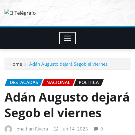
Skip
to
content
Home
Adán Augusto dejará Segob el viernes
DESTACADAS
NACIONAL
POLITICA
Adán Augusto dejará
Segob el viernes
Jonathan Rivera
Jun 14, 2023
0