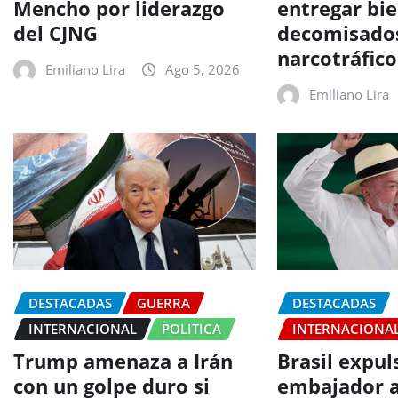
Mencho por liderazgo
entregar bi
del CJNG
decomisados
narcotráfico
Emiliano Lira
Ago 5, 2026
Emiliano Lira
DESTACADAS
GUERRA
DESTACADAS
INTERNACIONAL
POLITICA
INTERNACIONA
Trump amenaza a Irán
Brasil expul
con un golpe duro si
embajador a