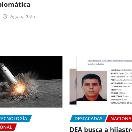
iplomática
Ago 5, 2026
 TECNOLOGÍA
DESTACADAS
NACIONA
IONAL
DEA busca a hijastr