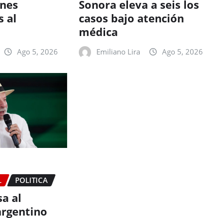
enes
Sonora eleva a seis los
 al
casos bajo atención
médica
Ago 5, 2026
Emiliano Lira
Ago 5, 2026
L
POLITICA
sa al
rgentino