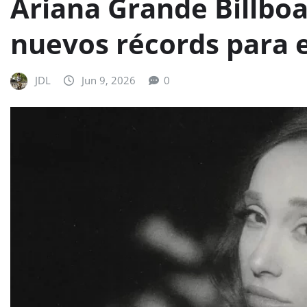
Ariana Grande Billbo
nuevos récords para e
JDL
Jun 9, 2026
0