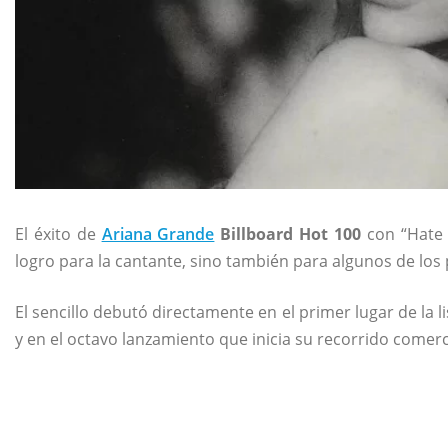
El éxito de
Ariana Grande
Billboard Hot 100
con “Hate 
logro para la cantante, sino también para algunos de los 
El sencillo debutó directamente en el primer lugar de la 
y en el octavo lanzamiento que inicia su recorrido comerc