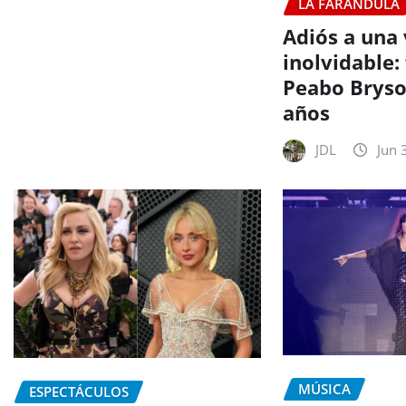
LA FARÁNDULA
Adiós a una
inolvidable: 
Peabo Bryso
años
JDL
Jun 
MÚSICA
ESPECTÁCULOS