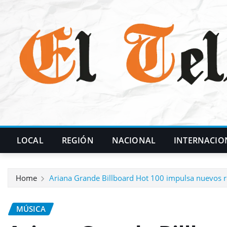
Skip
to
content
LOCAL
REGIÓN
NACIONAL
INTERNACIO
Home
Ariana Grande Billboard Hot 100 impulsa nuevos ré
MÚSICA