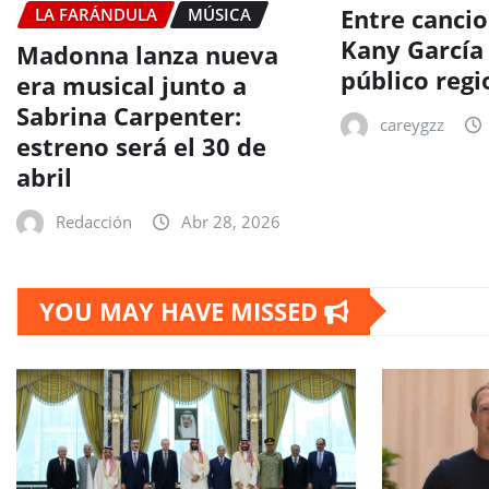
Entre canci
LA FARÁNDULA
MÚSICA
Kany García 
Madonna lanza nueva
público regi
era musical junto a
Sabrina Carpenter:
careygzz
estreno será el 30 de
abril
Redacción
Abr 28, 2026
YOU MAY HAVE MISSED