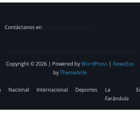
Contáctanos en
prensa@telegrafo.mx
Copyright © 2026 | Powered by
WordPress
|
NewsExo
by
ThemeArile
n
Nacional
Internacional
Deportes
La
E
Farándula